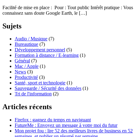
Facilité de mise en place : Pour : Tout public Intérêt pratique : Vous
connaissez sans doute Google Earth, le […]
Sujets
Audio / Musique
(7)
Bureautique
(7)
Développement personnel
(5)
Formation à distance / E-learning
(1)
Général
(7)
Mac / Apple
(1)
News
(3)
Productivité
(3)
Santé, sport et technologie
(1)
Sauvegarde / Sécurité des données
(1)
Tri de l'information
(2)
Articles récents
Firefox : gagnez du temps en naviguant
FutureMe : Envoyez un message à votre moi du futur
Mon projet fou : lire 52 des meilleurs livres de business en 52
semaines, et publier un résumé par semaine