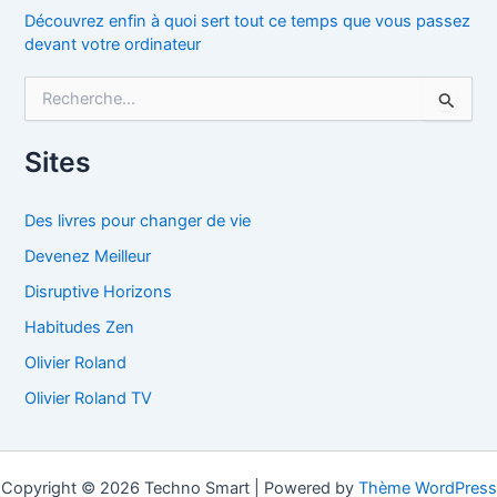
Découvrez enfin à quoi sert tout ce temps que vous passez
devant votre ordinateur
R
e
c
h
Sites
e
r
c
Des livres pour changer de vie
h
Devenez Meilleur
e
r
Disruptive Horizons
Habitudes Zen
:
Olivier Roland
Olivier Roland TV
Copyright © 2026 Techno Smart | Powered by
Thème WordPress