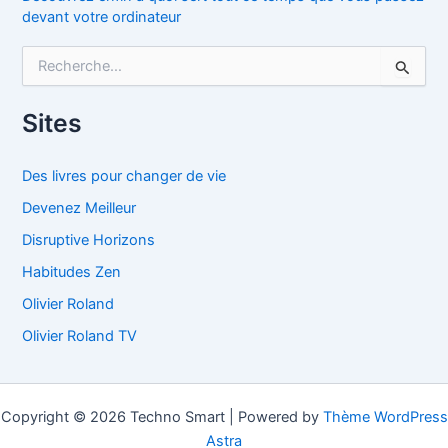
devant votre ordinateur
R
e
c
h
Sites
e
r
c
Des livres pour changer de vie
h
Devenez Meilleur
e
r
Disruptive Horizons
Habitudes Zen
:
Olivier Roland
Olivier Roland TV
Copyright © 2026 Techno Smart | Powered by
Thème WordPress
Astra